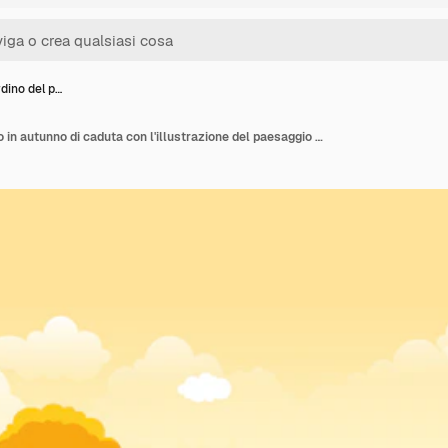
rdino del p…
Bello giardino del parco in autunno di caduta con l'illustrazione del paesaggio del cielo dell'albero