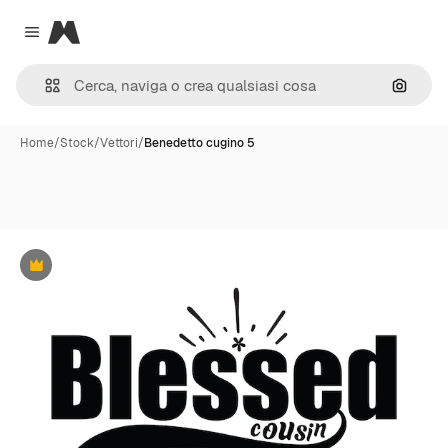
Magnific
Close menu
Cerca 
Home
/
Stock
/
Vettori
/
Benedetto cugino 5
Premium