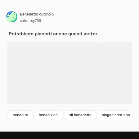
Benedetto cugino 5
sofontsy766
Potrebbero piacerti anche questi vettori.
benedire
benedizioni
sii benedetto
slogan cristiano