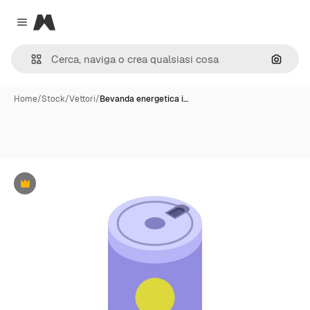
Magnific
Close menu
Cerca 
Home
/
Stock
/
Vettori
/
Bevanda energetica i…
Premium