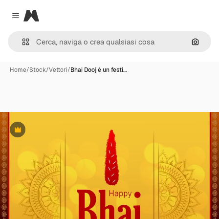
Magnific
Close menu
Cerca 
Home
/
Stock
/
Vettori
/
Bhai Dooj è un festi…
Premium