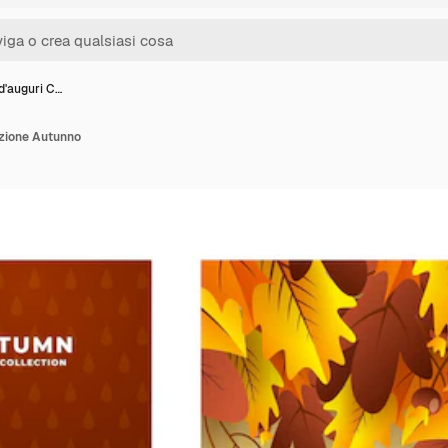
 d'auguri C…
lezione Autunno