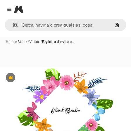
Magnific
Close menu
Cerca 
Home
/
Stock
/
Vettori
/
Biglietto d'invito p…
Premium