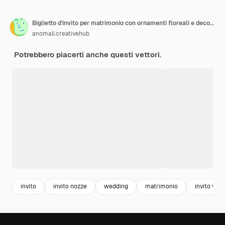
Biglietto d'invito per matrimonio con ornamenti floreali e decorazioni con piante e fiori colorati
anomali.creativehub
Potrebbero piacerti anche questi vettori.
invito
invito nozze
wedding
matrimonio
invito ver