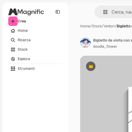
Crea
Home
/
Stock
/
Vettori
/
Biglietto 
Home
Ricerca
Biglietto da visita con s
doodle_flower
Stock
Esplora
Strumenti
Premium