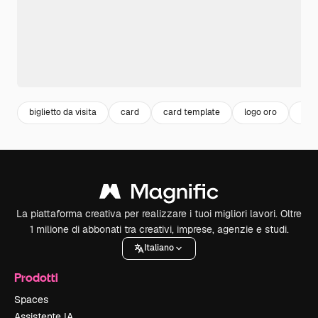
biglietto da visita
card
card template
logo oro
desi
La piattaforma creativa per realizzare i tuoi migliori lavori. Oltre
1 milione di abbonati tra creativi, imprese, agenzie e studi.
Italiano
Prodotti
Spaces
Assistente IA