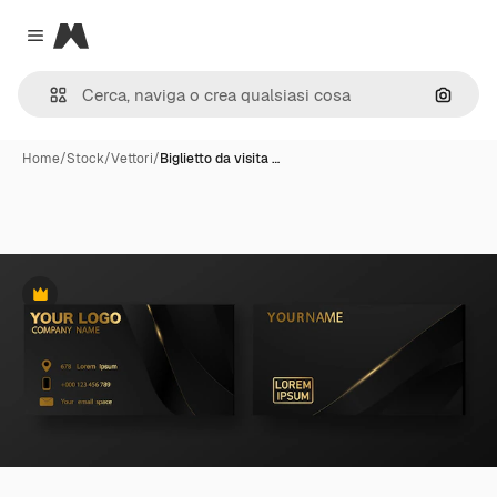
Magnific
Close menu
Cerca 
Home
/
Stock
/
Vettori
/
Biglietto da visita …
Premium