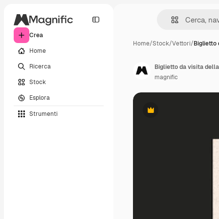
Crea
Home
/
Stock
/
Vettori
/
Biglietto 
Home
Ricerca
Biglietto da visita del
magnific
Stock
Esplora
Strumenti
Premium