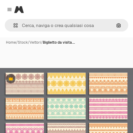
Magnific
Close menu
Cerca 
Home
/
Stock
/
Vettori
/
Biglietto da visita.…
Premium