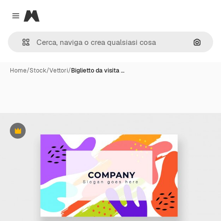
Magnific
Close menu
Cerca 
Home
/
Stock
/
Vettori
/
Biglietto da visita …
Premium