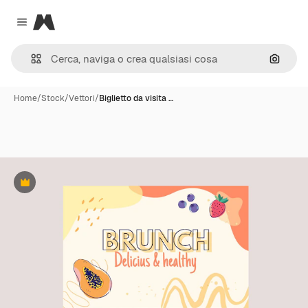
Magnific
Close menu
Cerca 
Home
/
Stock
/
Vettori
/
Biglietto da visita …
Premium