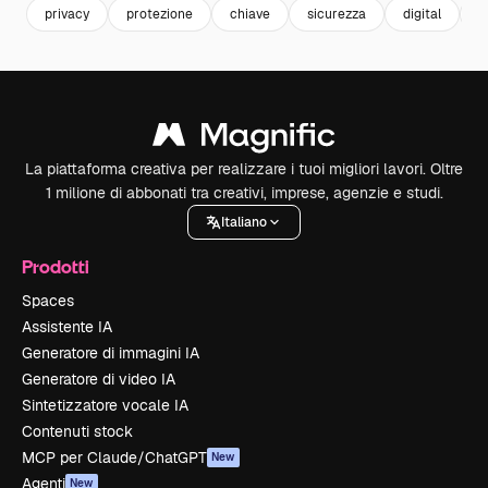
privacy
protezione
chiave
sicurezza
digital
d
La piattaforma creativa per realizzare i tuoi migliori lavori. Oltre
1 milione di abbonati tra creativi, imprese, agenzie e studi.
Italiano
Prodotti
Spaces
Assistente IA
Generatore di immagini IA
Generatore di video IA
Sintetizzatore vocale IA
Contenuti stock
MCP per Claude/ChatGPT
New
Agenti
New