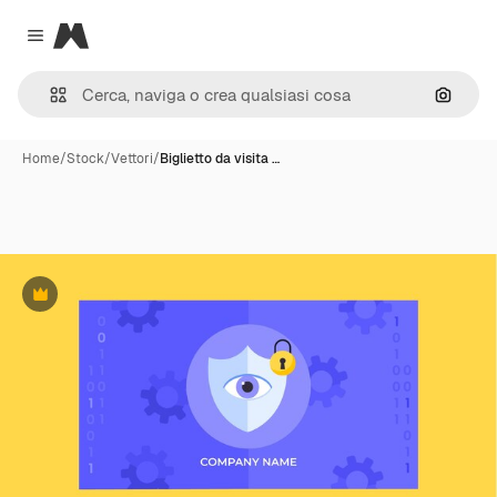
Magnific
Close menu
Cerca 
Home
/
Stock
/
Vettori
/
Biglietto da visita …
Premium