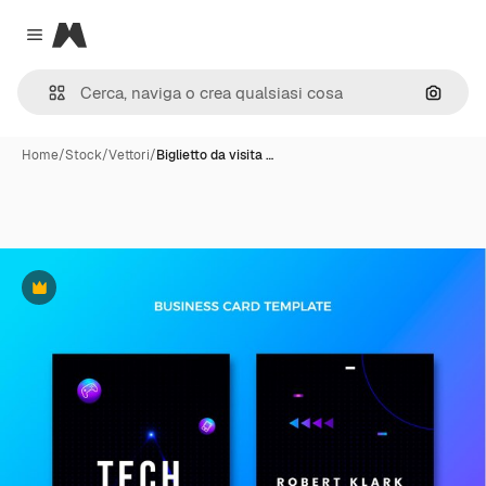
Magnific
Close menu
Cerca 
Home
/
Stock
/
Vettori
/
Biglietto da visita …
Premium