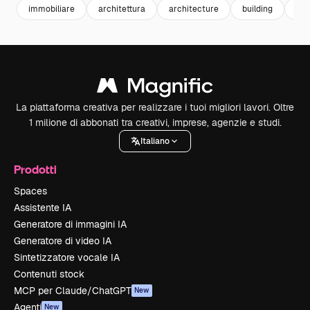
immobiliare
architettura
architecture
building
cos
La piattaforma creativa per realizzare i tuoi migliori lavori. Oltre
1 milione di abbonati tra creativi, imprese, agenzie e studi.
Italiano
Prodotti
Spaces
Assistente IA
Generatore di immagini IA
Generatore di video IA
Sintetizzatore vocale IA
Contenuti stock
MCP per Claude/ChatGPT
New
Agenti
New