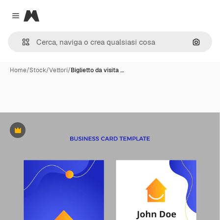
Magnific
Close menu
Cerca 
Home
/
Stock
/
Vettori
/
Biglietto da visita …
Premium