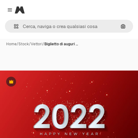
Magnific
Close menu
Cerca 
Home
/
Stock
/
Vettori
/
Biglietto di auguri …
Premium