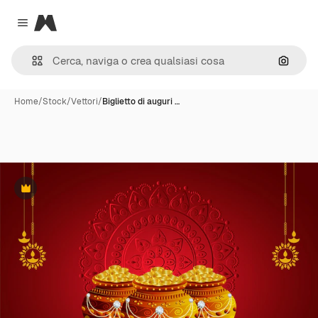
Magnific
Close menu
Cerca 
Home
/
Stock
/
Vettori
/
Biglietto di auguri …
Premium