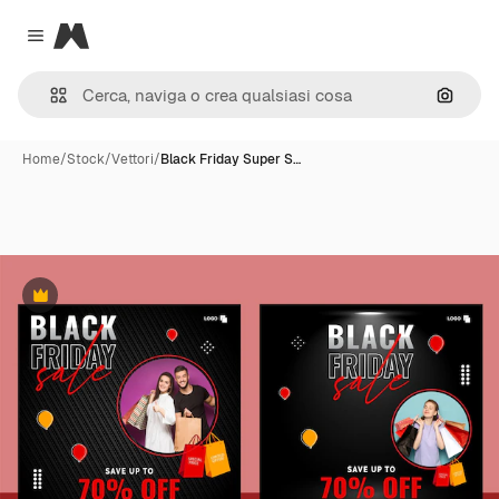
Magnific
Close menu
Cerca 
Home
/
Stock
/
Vettori
/
Black Friday Super S…
Premium