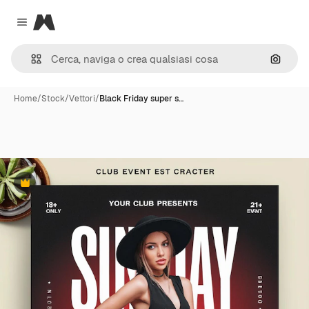
Magnific
Close menu
Cerca 
Home
/
Stock
/
Vettori
/
Black Friday super s…
Premium