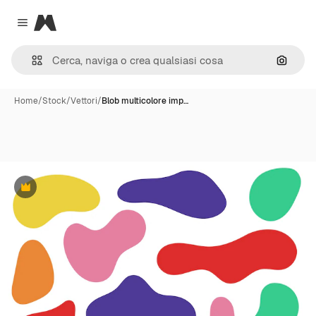
Magnific
Close menu
Cerca 
Home
/
Stock
/
Vettori
/
Blob multicolore imp…
Premium