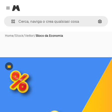
Magnific
Close menu
Cerca 
Home
/
Stock
/
Vettori
/
Bloco da Economia
Premium