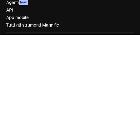
Agenti
New
API
App mobile
Tutti gli strumenti Magnific
Inizia
Academy
Documentazione
Assistenza
Termini e condizioni
Politica sulla privacy
Originali
New
Politica dei cookie
Centro di fiducia
Affiliati
Aziende
Azienda