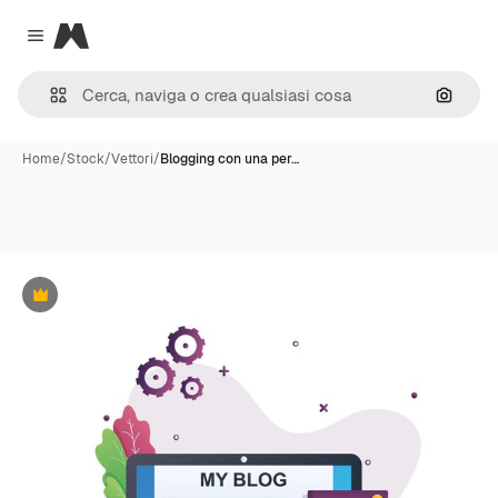
Magnific
Close menu
Cerca 
Home
/
Stock
/
Vettori
/
Blogging con una per…
Premium