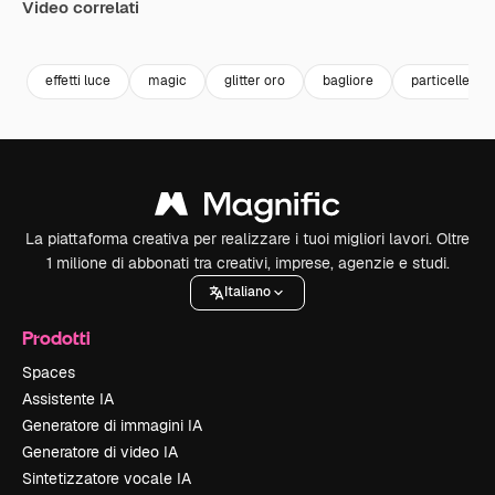
Video correlati
Premium
Premium
Premium
Premium
effetti luce
magic
glitter oro
bagliore
particelle
La piattaforma creativa per realizzare i tuoi migliori lavori. Oltre
1 milione di abbonati tra creativi, imprese, agenzie e studi.
Italiano
Prodotti
Spaces
Assistente IA
Generatore di immagini IA
Generatore di video IA
Sintetizzatore vocale IA