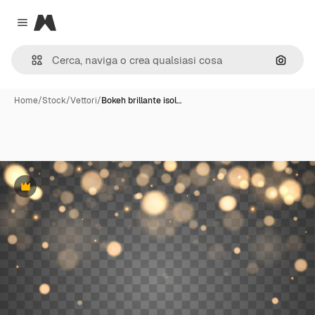
Magnific
Close menu
Cerca 
Home
/
Stock
/
Vettori
/
Bokeh brillante isol…
Premium