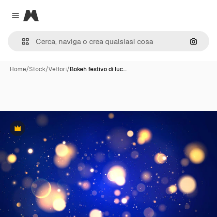
Magnific
Close menu
Cerca 
Home
/
Stock
/
Vettori
/
Bokeh festivo di luc…
Premium