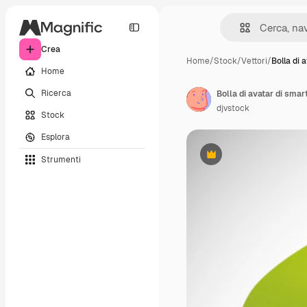
Crea
Home
/
Stock
/
Vettori
/
Bolla di 
Home
Ricerca
Bolla di avatar di sm
djvstock
Stock
Esplora
Strumenti
Premium