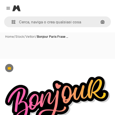
Magnific
Close menu
Cerca 
Home
/
Stock
/
Vettori
/
Bonjour Paris Frase …
Premium