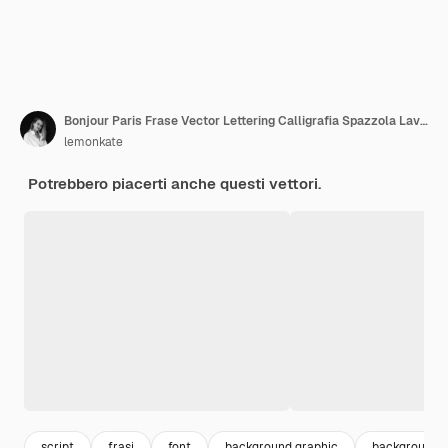
Bonjour Paris Frase Vector Lettering Calligrafia Spazzola Lavagna
lemonkate
Potrebbero piacerti anche questi vettori.
script
frasi
font
background graphic
background