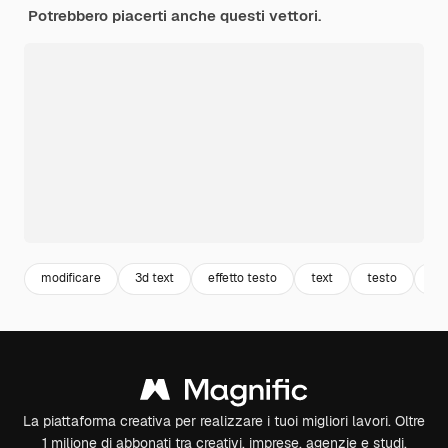
Potrebbero piacerti anche questi vettori.
modificare
3d text
effetto testo
text
testo
fo
La piattaforma creativa per realizzare i tuoi migliori lavori. Oltre
1 milione di abbonati tra creativi, imprese, agenzie e studi.