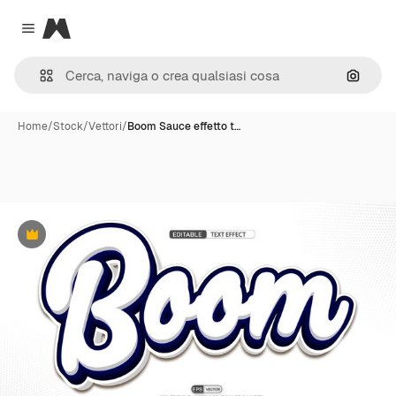
Magnific
Close menu
Cerca 
Home
/
Stock
/
Vettori
/
Boom Sauce effetto t…
Premium