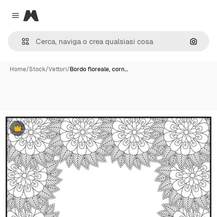
Magnific
Close menu
Cerca 
Home
/
Stock
/
Vettori
/
Bordo floreale, corn…
Premium