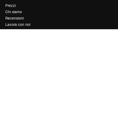
Prezzi
Chi siamo
Recensioni
Lavora con noi
Cerca tendenze
Blog
Eventi
Slidesgo
Vendi i tuoi contenuti
Sala stampa
Cerchi magnific.ai
Contattaci
Assistenza clienti
Instagram
YouTube
LinkedIn
TikTok