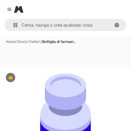
Magnific
Close menu
Cerca 
Home
/
Stock
/
Vettori
/
Bottiglia di farmaci…
Premium