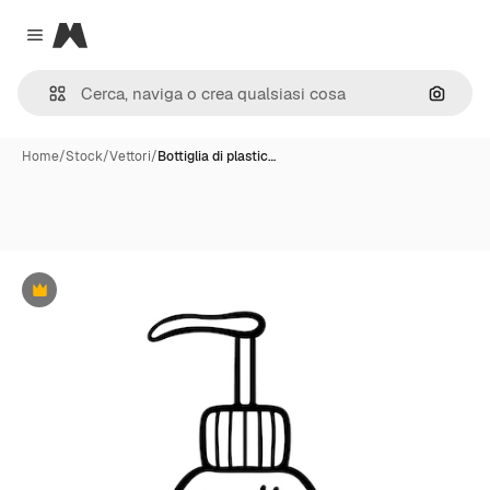
Magnific
Close menu
Cerca 
Home
/
Stock
/
Vettori
/
Bottiglia di plastic…
Premium