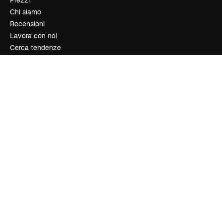
Chi siamo
Recensioni
Lavora con noi
Cerca tendenze
Blog
Eventi
Slidesgo
Vendi i tuoi contenuti
Sala stampa
Cerchi magnific.ai
Contattaci
Assistenza clienti
Instagram
YouTube
LinkedIn
TikTok
Discord