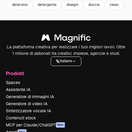
detersivo
detergente
disegni
doccia
clean
s
La piattaforma creativa per realizzare i tuoi migliori lavori. Oltre
1 milione di abbonati tra creativi, imprese, agenzie e studi.
Italiano
Prodotti
Spaces
Assistente IA
Generatore di immagini IA
Generatore di video IA
Sintetizzatore vocale IA
Contenuti stock
MCP per Claude/ChatGPT
New
Agenti
New