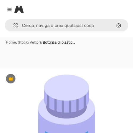
Magnific
Close menu
Cerca 
Home
/
Stock
/
Vettori
/
Bottiglia di plastic…
Premium