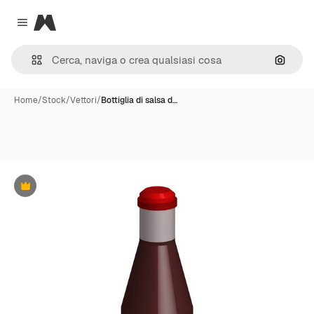
Magnific
Close menu
Cerca 
Home
/
Stock
/
Vettori
/
Bottiglia di salsa d…
Premium