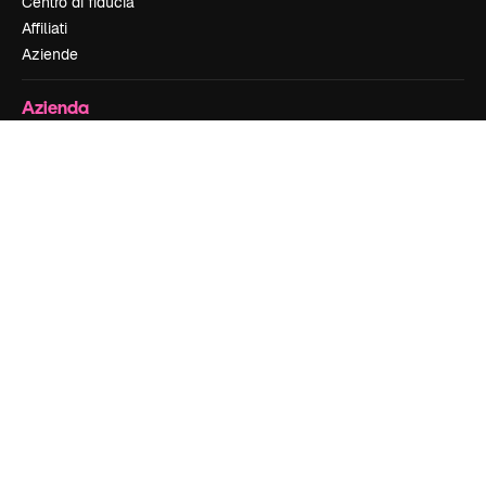
Centro di fiducia
Affiliati
Aziende
Azienda
Prezzi
Chi siamo
Recensioni
Lavora con noi
Cerca tendenze
Blog
Eventi
Slidesgo
Vendi i tuoi contenuti
Sala stampa
Cerchi magnific.ai
Contattaci