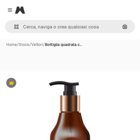
Magnific
Close menu
Cerca 
Home
/
Stock
/
Vettori
/
Bottiglia quadrata c…
Premium