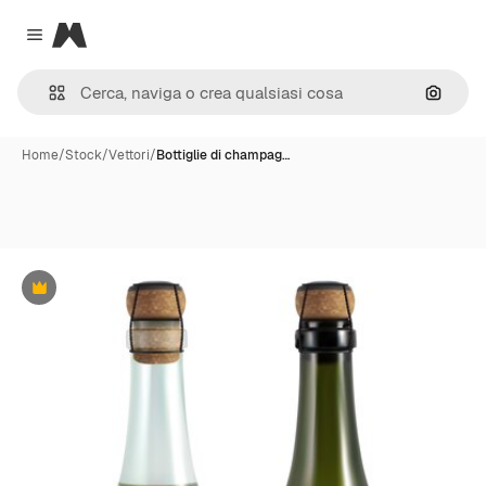
Magnific
Close menu
Cerca 
Home
/
Stock
/
Vettori
/
Bottiglie di champag…
Premium