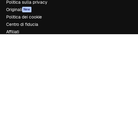
Politica sulla privacy
Originali
New
Politica dei cookie
Centro di fiducia
Affiliati
Aziende
Azienda
Prezzi
Chi siamo
Recensioni
Lavora con noi
Cerca tendenze
Blog
Eventi
Slidesgo
Vendi i tuoi contenuti
Sala stampa
Cerchi magnific.ai