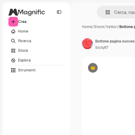
Crea
Home
/
Stock
/
Vettori
/
Bottone 
Home
Ricerca
Bottone pagina succes
Sicily87
Stock
Esplora
Strumenti
Premium