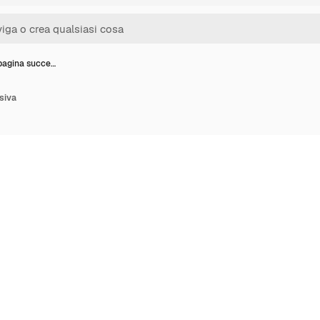
pagina succe…
siva