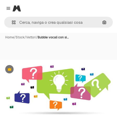
Magnific
Close menu
Cerca 
Home
/
Stock
/
Vettori
/
Bubble vocali con si…
Premium