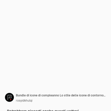
Bundle di icone di compleanno Lo stile delle icone di contorno riempito Illustrazioni vettoriali
rosyidkhulqi
Potrebbero piacerti anche questi vettori.