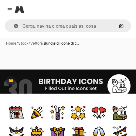
Magnific
Close menu
Cerca 
Home
/
Stock
/
Vettori
/
Bundle di icone di c…
Premium