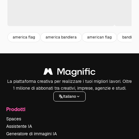
america flag
america bandiera
american flag
bandiera
La piattaforma creativa per realizzare i tuoi migliori lavori. Oltre
1 milione di abbonati tra creativi, imprese, agenzie e studi.
Italiano
Prodotti
Spaces
Assistente IA
Generatore di immagini IA