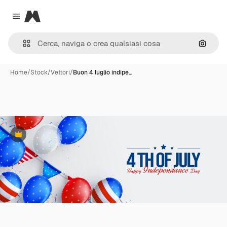
Magnific
Close menu
Cerca 
Home
/
Stock
/
Vettori
/
Buon 4 luglio indipe…
Premium