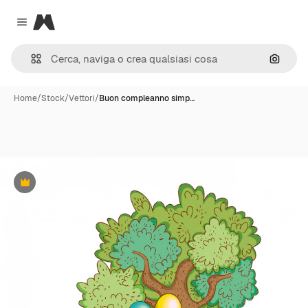
Magnific
Close menu
Cerca 
Home
/
Stock
/
Vettori
/
Buon compleanno simp…
Premium