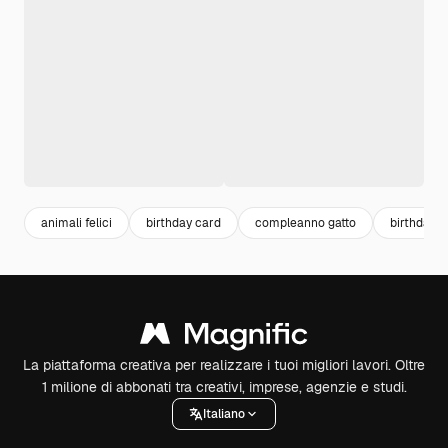
animali felici
birthday card
compleanno gatto
birthday p
La piattaforma creativa per realizzare i tuoi migliori lavori. Oltre
1 milione di abbonati tra creativi, imprese, agenzie e studi.
Italiano