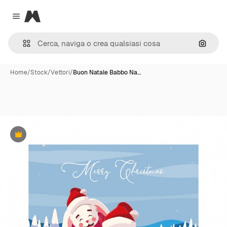
Magnific
Close menu
Cerca 
Home
/
Stock
/
Vettori
/
Buon Natale Babbo Na…
Premium