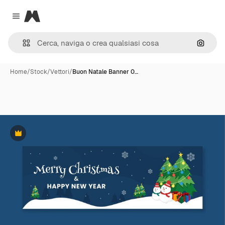
Magnific
Close menu
Cerca 
Home
/
Stock
/
Vettori
/
Buon Natale Banner 0…
Premium