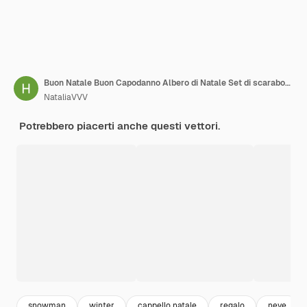
Buon Natale Buon Capodanno Albero di Natale Set di scarabocchi disegnati a mano in stile linea
NataliaVVV
Potrebbero piacerti anche questi vettori.
snowman
winter
cappello natale
regalo
neve