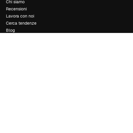
Chi siamo
Recensioni
Lavora con noi
Cerca tendenze
Blog
Eventi
Slidesgo
Vendi i tuoi contenuti
Sala stampa
Cerchi magnific.ai
Contattaci
Assistenza clienti
Instagram
YouTube
LinkedIn
TikTok
Discord
X