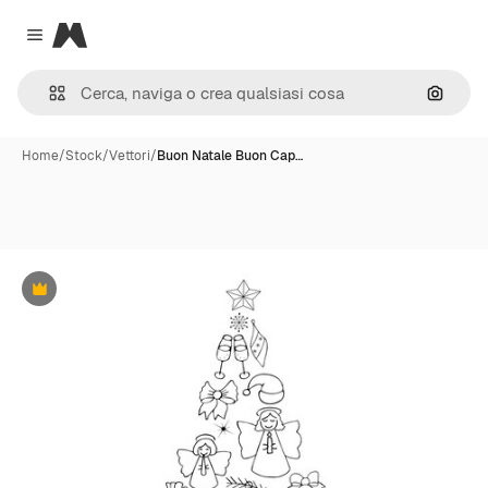
Magnific
Close menu
Cerca 
Home
/
Stock
/
Vettori
/
Buon Natale Buon Cap…
Premium