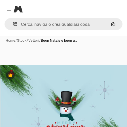
Magnific
Close menu
Cerca 
Home
/
Stock
/
Vettori
/
Buon Natale e buon a…
Premium