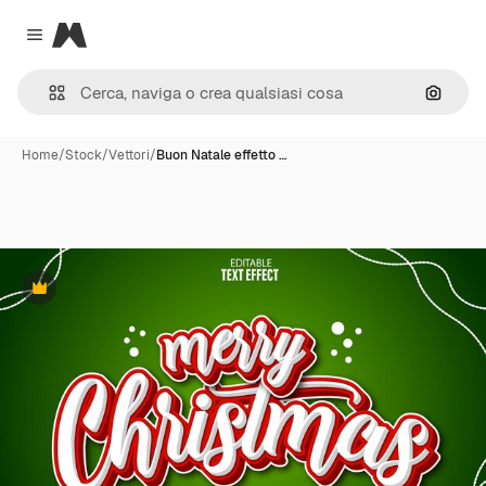
Magnific
Close menu
Cerca 
Home
/
Stock
/
Vettori
/
Buon Natale effetto …
Premium