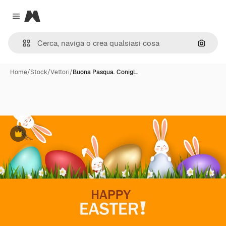
Magnific
Close menu
Cerca 
Home
/
Stock
/
Vettori
/
Buona Pasqua. Conigl…
Premium