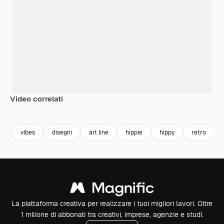
Video correlati
Premium
Premium
Premium
Premium
vibes
disegni
art line
hippie
hippy
retro
La piattaforma creativa per realizzare i tuoi migliori lavori. Oltre
1 milione di abbonati tra creativi, imprese, agenzie e studi.