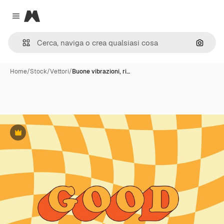
Magnific
Close menu
Cerca 
Home
/
Stock
/
Vettori
/
Buone vibrazioni, ri…
Premium