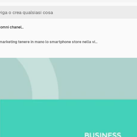
 omni chanel…
Business omni chanel marketing tenere in mano lo smartphone store nella visualizzazione dello schermo