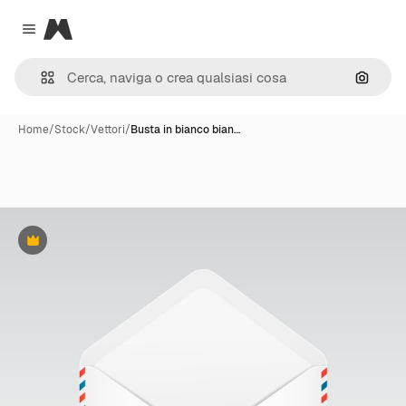
Magnific
Close menu
Cerca 
Home
/
Stock
/
Vettori
/
Busta in bianco bian…
Premium