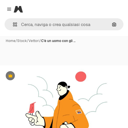
Magnific
Close menu
Cerca 
Home
/
Stock
/
Vettori
/
C'è un uomo con gli …
Premium