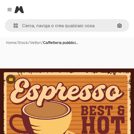
Magnific
Close menu
Cerca 
Home
/
Stock
/
Vettori
/
Caffetteria pubblici…
Premium